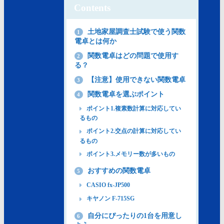
Contents
土地家屋調査士試験で使う関数
1
電卓とは何か
関数電卓はどの問題で使用す
2
る？
【注意】使用できない関数電卓
3
関数電卓を選ぶポイント
4
ポイント1.複素数計算に対応してい
るもの
ポイント2.交点の計算に対応してい
るもの
ポイント3.メモリー数が多いもの
おすすめの関数電卓
5
CASIO fx-JP500
キヤノン F-715SG
自分にぴったりの1台を用意し
6