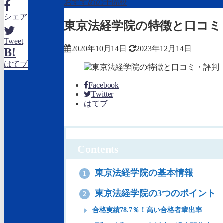
おすすめの予備校
シェア
東京法経学院の特徴と口コミ
Tweet
2020年10月14日
2023年12月14日
B!
はてブ
Facebook
Twitter
はてブ
Contents
東京法経学院の基本情報
1
東京法経学院の3つのポイント
2
合格実績78.7％！高い合格者輩出率