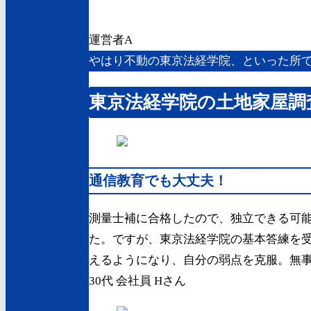
運営者A
やはり不動の東京法経学院、といった所
東京法経学院
の土地家屋調
通信教育でも大丈夫！
測量士補に合格したので、独立できる可
た。ですが、東京法経学院の基本答練を
えるようになり、自分の弱点を克服。無
30代 会社員 Hさん