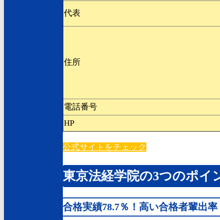
代表
住所
電話番号
HP
公式サイトをチェック
東京法経学院の3つのポイ
合格実績78.7％！高い合格者輩出率