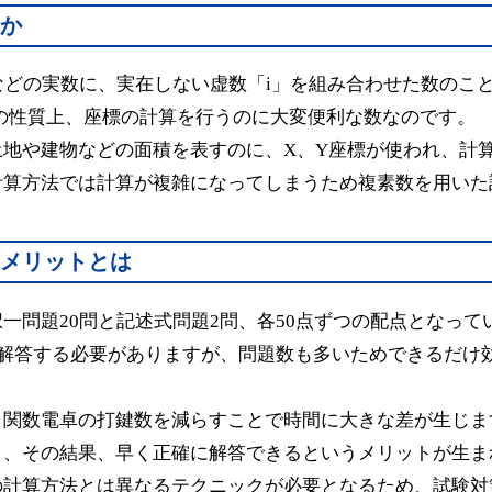
か
などの実数に、実在しない虚数「i」を組み合わせた数のこ
の性質上、座標の計算を行うのに大変便利な数なのです。
地や建物などの面積を表すのに、X、Y座標が使われ、計
計算方法では計算が複雑になってしまうため複素数を用いた
メリットとは
一問題20問と記述式問題2問、各50点ずつの配点となって
に解答する必要がありますが、問題数も多いためできるだけ
、
関数電卓の打鍵数を減らす
ことで時間に大きな差が生じま
り、その結果、早く正確に解答できるというメリットが生ま
の計算方法とは異なるテクニックが必要となるため、試験対