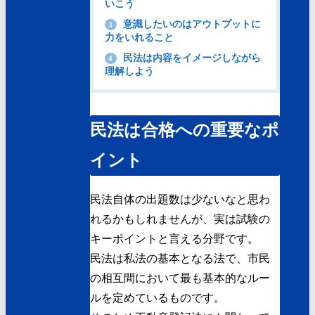
いこう
意識したいのはアウトプットに
3
力をいれること
民法は内容をイメージしながら
4
理解しよう
民法は合格への重要なポ
イント
民法自体の出題数は少ないなと思わ
れるかもしれませんが、実は
試験の
キーポイント
と言える分野です。
民法は私法の基本となる法で、市民
の相互間において最も基本的なルー
ルを定めているものです。