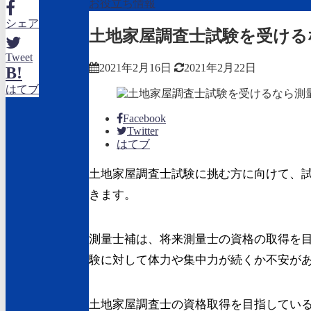
お役立ち情報
シェア
土地家屋調査士試験を受ける
Tweet
2021年2月16日
2021年2月22日
B!
はてブ
Facebook
Twitter
はてブ
土地家屋調査士試験に挑む方に向けて、
きます。
測量士補は、将来測量士の資格の取得を
験に対して体力や集中力が続くか不安が
土地家屋調査士の資格取得を目指してい